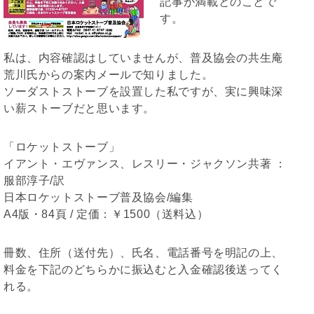
記事が満載とのことで
す。
私は、内容確認はしていませんが、普及協会の共生庵
荒川氏からの案内メールで知りました。
ソーダストストーブを設置した私ですが、実に興味深
い薪ストーブだと思います。
「ロケットストーブ」
イアント・エヴァンス、レスリー・ジャクソン共著 ：
服部淳子/訳
日本ロケットストーブ普及協会/編集
A4版・84頁 / 定価：￥1500（送料込）
冊数、住所（送付先）、氏名、電話番号を明記の上、
料金を下記のどちらかに振込むと入金確認後送ってく
れる。